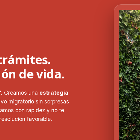
trámites.
ón de vida.
s". Creamos una
estrategia
vo migratorio sin sorpresas
uamos con rapidez y no te
esolución favorable.
JEYPA - Abogados de Getafe
, soy el asistente virtual de JEYPA.