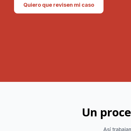
Quiero que revisen mi caso
¿Quie
Sí,
Un proce
Así trabaja