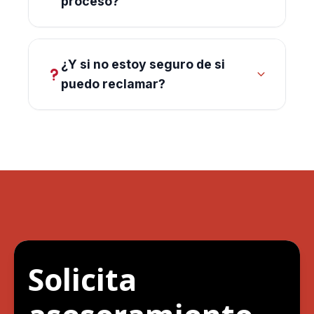
proceso?
contrato, nóminas…).
Depende del caso, pero desde el
primer momento te explicamos los
¿Y si no estoy seguro de si
tiempos aproximados.
puedo reclamar?
Precisamente por eso analizamos tu
caso primero. Te diremos con claridad
si tienes opciones.
Solicita