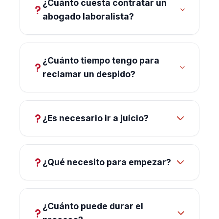
¿Cuánto cuesta contratar un
abogado laboralista?
El coste depende de cada caso. Lo
primero es analizar tu situación y
¿Cuánto tiempo tengo para
explicarte las opciones de forma clara
reclamar un despido?
antes de tomar cualquier decisión.
El plazo es limitado (generalmente 20
días hábiles), por lo que es importante
¿Es necesario ir a juicio?
actuar cuanto antes para no perder el
derecho a reclamar.
No siempre. Muchos casos se
resuelven en fases previas como
¿Qué necesito para empezar?
conciliaciones, evitando llegar a juicio.
Solo tienes que contarnos tu caso y, si
es posible, aportar la documentación
¿Cuánto puede durar el
que tengas (carta de despido,